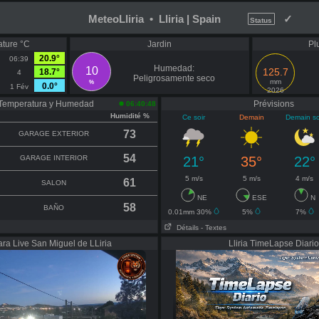
MeteoLliria • Lliria | Spain
✓
Status
ature °C
Jardin
Pl
20.9°
06:39
Humedad:
10
125.7
18.7°
4
Peligrosamente seco
mm
%
0.0°
1 Fév
2026
Temperatura y Humedad
Prévisions
06:40:48
Humidité %
Ce soir
Demain
Demain so
73
GARAGE EXTERIOR
54
GARAGE INTERIOR
21°
35°
22°
5 m/s
5 m/s
4 m/s
61
SALON
NE
ESE
N
58
BAÑO
0.01mm 30%
5%
7%
Détails
- Textes
ra Live San Miguel de LLiria
Lliria TimeLapse Diario