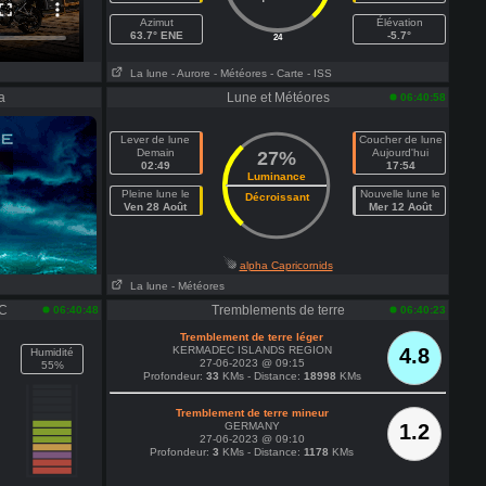
Azimut
Élévation
63.7° ENE
-5.7°
24
La lune
- Aurore
- Météores
- Carte
- ISS
a
Lune et Météores
06:40:58
Lever de lune
Coucher de lune
Demain
Aujourd'hui
27%
02:49
17:54
Luminance
Pleine lune le
Nouvelle lune le
Décroissant
Ven 28 Août
Mer 12 Août
alpha Capricornids
La lune
- Météores
°C
Tremblements de terre
06:40:48
06:40:23
Tremblement de terre léger
KERMADEC ISLANDS REGION
4.8
Humidité
27-06-2023 @ 09:15
55%
Profondeur:
33
KMs - Distance:
18998
KMs
Tremblement de terre mineur
GERMANY
1.2
27-06-2023 @ 09:10
Profondeur:
3
KMs - Distance:
1178
KMs