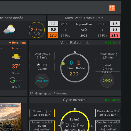
°F
uie cette année
Maxi. Vent | Rafale - m/s
1.1
1.5
01:46
Aujourd'hui
01:46
2.0
6.6
9.7
4
Août
4
mm
Août
17.3
21.9
14 Fév
2026
14 Fév
Vent | Rafale - m/s
Hors ligne
06:40:48
ir
Samedi
N
Vent (Moy.)
Rafale (Maxi.)
0.4 m/s
1.5 m/s
0
1
37°
0 Bft
Vent
Vent
Rafale
Calme
0.4 m/s
1.4 km/h
290°
5 m/s
Moy.
ONO
ESE
ONO 290°
8%
Graphiques
- Prévisions
Cycle du soleil
06:40:58
12
Durée du jour
Durée de la Nuit
13 H 59 min
10 H 00 min
Estimé:
Lever du soleil
Coucher du soleil
0
27
07:08
H
min
21:07
18
6
Aujourd'hui
Aujourd'hui
Jusqu'au lever