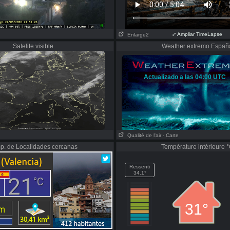
⤢ Ampliar TimeLapse
Enlarge2
Satelite visible
Weather extremo Españ
Qualité de l'air
- Carte
p. de Localidades cercanas
Température intérieure 
Ressenti
34.1°
31°