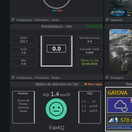
||
964
1036
Graphiques
- Prévisions
- Carte
Agrandir
Précipitations - mm
06:40:48
2026
Dernière heure
125.7
0.0
0.0
Août
Intensité mm/h
2.0
0.000
Hier
Ultima LLuvia
0.0
02-08-2026
Graphiques
- Prévisions
- Radar
Enlarge3
Station de détection de l'air
Tem
Hors ligne
1.4
Station
:
AQI
:
AQI:
eea
Quart de
0.1
o3
Poblet
1.1
pm10
Valencia
1.4
pm25
Spain
FairAQ