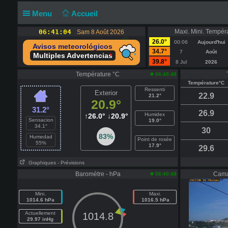
Menu
Accueil
06:41:04
Maxi. Mini. Tempér
Sam 8 Août 2026
26.0°
00:06
Aujourd'hui
Avisos meteorológicos
34.7°
7
Août
Multiples Advertencias
39.8°
8 Jul
2026
Température °C
06:40:48
Température°C
Ressenti
Exterior
22.9
21.2°
20.9°
31.2°
26.9
Humidex
↑
26.0°
↓
20.9°
Sensacion
19.0°
34.1°
30
83%
Humedad
Point de rosée
55%
17.9°
29.6
Graphiques
- Prévisions
Baromètre - hPa
Cama
06:40:48
Mini.
Maxi.
1014.6 hPa
1016.5 hPa
Actuellement
1014.8
29.97 inHg