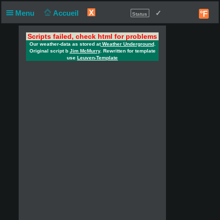
X
Menu
Accueil
✓
°F
Status